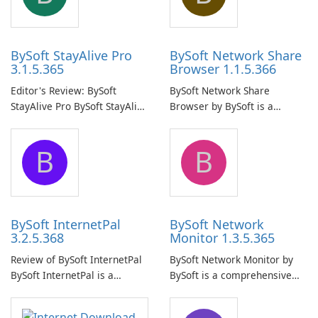
BySoft StayAlive Pro
BySoft Network Share
3.1.5.365
Browser 1.1.5.366
Editor's Review: BySoft
BySoft Network Share
StayAlive Pro BySoft StayAlive
Browser by BySoft is a
Pro is a reliable software
comprehensive software
application designed to
application that allows users
B
B
ensure the continuous and
to easily browse and manage
uninterrupted operation of
shared folders on their
your computer system.
network.
BySoft InternetPal
BySoft Network
3.2.5.368
Monitor 1.3.5.365
Review of BySoft InternetPal
BySoft Network Monitor by
BySoft InternetPal is a
BySoft is a comprehensive
comprehensive software
network monitoring software
application designed to
designed to help businesses