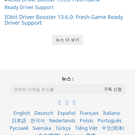
IObit Driver Booster 13.6.0: Fresh Game Ready
Driver Support
뉴스 더 보기
뉴스 :
English
Deutsch
Español
Français
Italiano
日本語
한국어
Nederlands
Polski
Português
Русский
Svenska
Türkçe
Tiếng Việt
中文(简体)