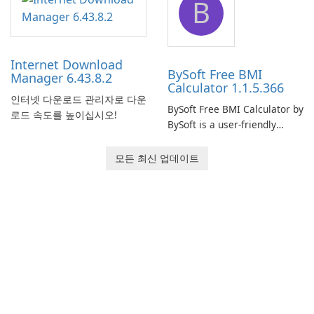
B
monitor your internet
effectively manage their
connection and provide real-
network infrastructure.
time insights into its
performance.
Internet Download
BySoft Free BMI
Manager 6.43.8.2
Calculator 1.1.5.366
인터넷 다운로드 관리자로 다운
BySoft Free BMI Calculator by
로드 속도를 높이십시오!
BySoft is a user-friendly
software application
designed to help you
모든 최신 업데이트
calculate your Body Mass
Index quickly and accurately.